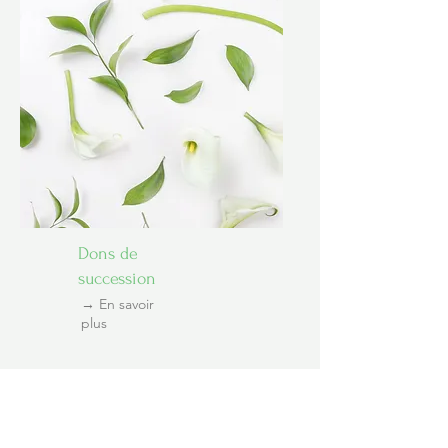
Dons de
succession
→ En savoir
plus